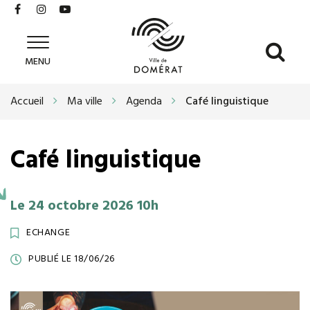
Gestion des traceurs
Lien
Lien
Lien
vers
vers
vers
le
le
la
All
Ville
compte
compte
chaîne
MENU
de
à
Facebook
Instagram
Youtube
Domérat
la
Accueil
Ma ville
Agenda
Café linguistique
re
Café linguistique
Le
24
octobre
2026
10h
ECHANGE
PUBLIÉ LE 18/06/26