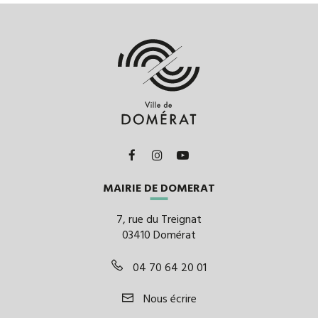
Facebook
Twitter
LinkedIn
email
Lien
Lien
Lien
vers
vers
vers
MAIRIE DE DOMERAT
le
le
la
compte
compte
chaîne
7, rue du Treignat
Facebook
Instagram
Youtube
03410 Domérat
04 70 64 20 01
Nous écrire