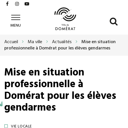
Gestion des traceurs
Lien
Lien
Lien
vers
vers
vers
le
le
la
All
Ville
compte
compte
chaîne
MENU
de
à
Facebook
Instagram
Youtube
Domérat
la
Accueil
Ma ville
Actualités
Mise en situation
re
professionnelle à Domérat pour les élèves gendarmes
Mise en situation
professionnelle à
Domérat pour les élèves
gendarmes
VIE LOCALE