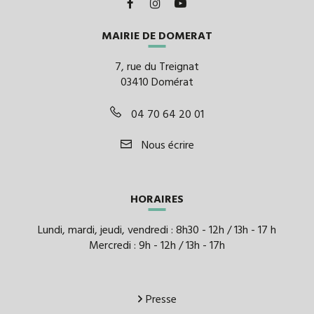
Lien
Lien
Lien
vers
vers
vers
MAIRIE DE DOMERAT
le
le
la
compte
compte
chaîne
7, rue du Treignat
Facebook
Instagram
Youtube
03410 Domérat
04 70 64 20 01
Nous écrire
HORAIRES
Lundi, mardi, jeudi, vendredi : 8h30 - 12h / 13h - 17 h
Mercredi : 9h - 12h / 13h - 17h
Presse