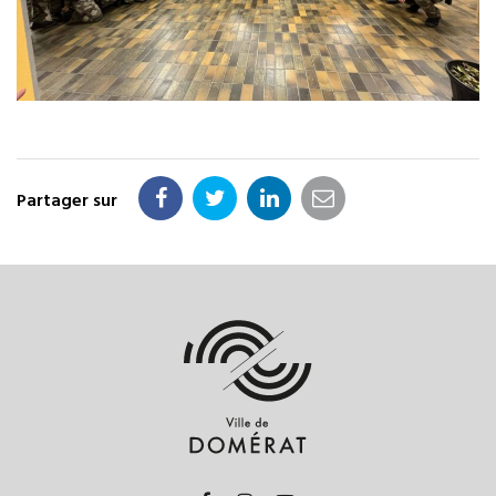
Partager sur
Partager
Partager
Partager
Partager
sur
sur
sur
par
Facebook
Twitter
LinkedIn
email