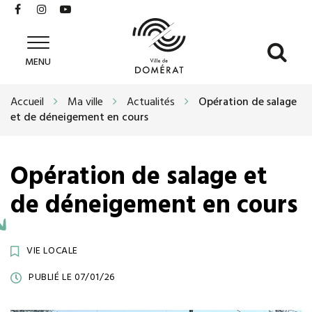
Gestion des traceurs
Lien
Lien
Lien
vers
vers
vers
le
le
la
All
Ville
compte
compte
chaîne
MENU
de
à
Facebook
Instagram
Youtube
Domérat
la
Accueil
Ma ville
Actualités
Opération de salage
re
et de déneigement en cours
Opération de salage et
de déneigement en cours
VIE LOCALE
PUBLIÉ LE 07/01/26