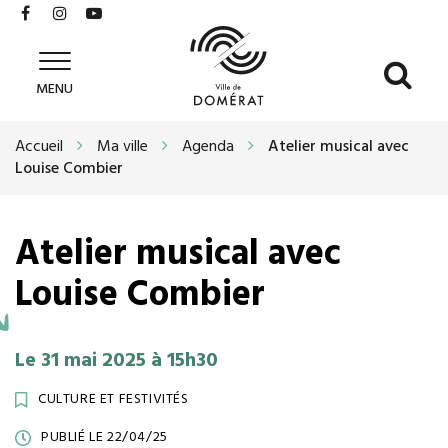
Gestion des traceurs
Lien
Lien
Lien
vers
vers
vers
le
le
la
All
Ville
compte
compte
chaîne
MENU
de
à
Facebook
Instagram
Youtube
Domérat
la
Accueil
Ma ville
Agenda
Atelier musical avec
re
Louise Combier
Atelier musical avec
Louise Combier
Le
31
mai
2025
à 15h30
CULTURE ET FESTIVITÉS
PUBLIÉ LE 22/04/25