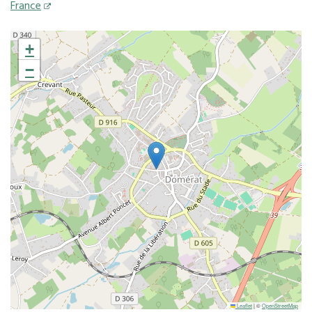
France
+
−
Leaflet
|
©
OpenStreetMap