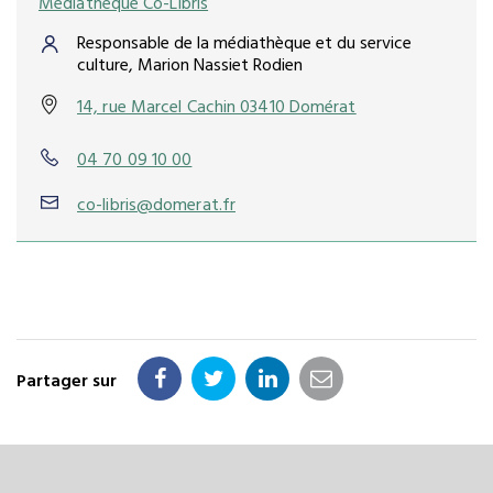
Médiathèque Co-Libris
Responsable de la médiathèque et du service
culture, Marion Nassiet Rodien
14, rue Marcel Cachin 03410 Domérat
04 70 09 10 00
co-libris@domerat.fr
Partager sur
Partager
Partager
Partager
Partager
sur
sur
sur
par
Facebook
Twitter
LinkedIn
email