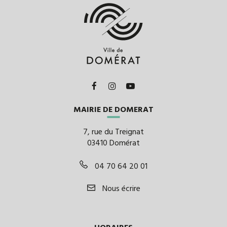
Lien
Lien
Lien
vers
vers
vers
MAIRIE DE DOMERAT
le
le
la
compte
compte
chaîne
7, rue du Treignat
Facebook
Instagram
Youtube
03410 Domérat
04 70 64 20 01
Nous écrire