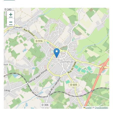
+
−
Leaflet
|
©
OpenStreetMap