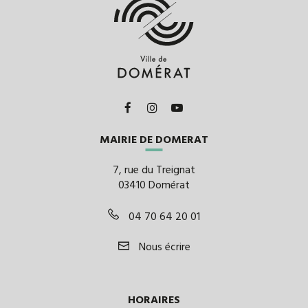
Lien
Lien
Lien
vers
vers
vers
MAIRIE DE DOMERAT
le
le
la
compte
compte
chaîne
7, rue du Treignat
Facebook
Instagram
Youtube
03410 Domérat
04 70 64 20 01
Nous écrire
HORAIRES