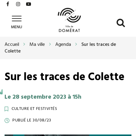
Gestion des traceurs
Lien
Lien
Lien
vers
vers
vers
le
le
la
All
Ville
compte
compte
chaîne
MENU
de
à
Facebook
Instagram
Youtube
Domérat
la
Accueil
Ma ville
Agenda
Sur les traces de
re
Colette
Sur les traces de Colette
Le
28
septembre
2023
à 15h
CULTURE ET FESTIVITÉS
PUBLIÉ LE 30/08/23